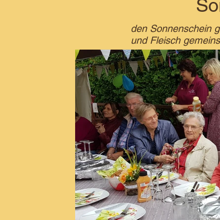
So
den Sonnenschein ge
und Fleisch gemein