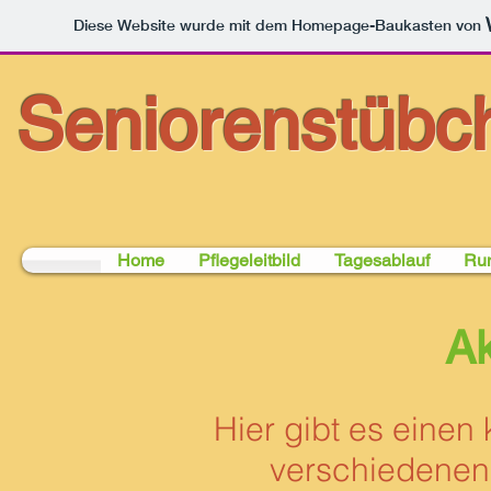
Diese Website wurde mit dem Homepage-Baukasten von
Seniorenstüb
Sch
Home
Pflegeleitbild
Tagesablauf
Ru
Ak
Hier gibt es einen 
verschiedenen