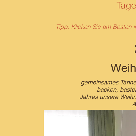
Tage
Tipp: Klicken Sie am Besten i
Weih
gemeinsames Tanne
backen, baste
Jahres unsere Weihn
A